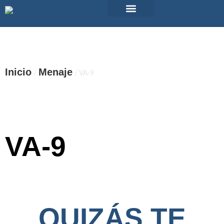
Alquiler de material
Maquinas vending
Eventos Pub TicTac
¿Tienes dudas?
Inicio
Menaje
/
/ VA-9
VA-9
QUIZÁS TE