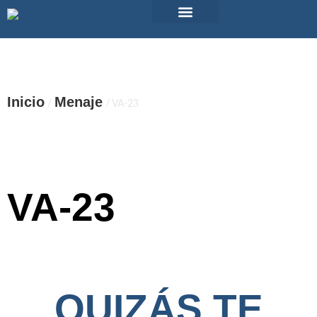
Alquiler de material
Maquinas vending
Eventos Pub TicTac
¿Tienes dudas?
Inicio
Menaje
/
/ VA-23
VA-23
QUIZÁS TE