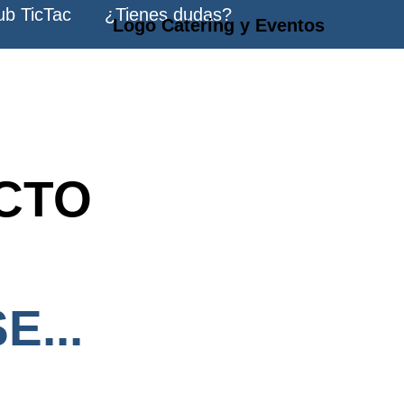
ub TicTac
¿Tienes dudas?
CTO
E...