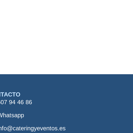
NTACTO
607 94 46 86
Whatsapp
info@cateringyeventos.es