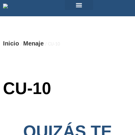
Alquiler de material
Maquinas vending
Eventos Pub TicTac
¿Tienes dudas?
Inicio
Menaje
/
/ CU-10
CU-10
QUIZÁS TE